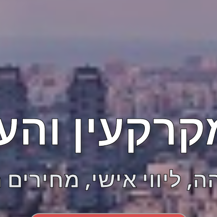
רקעין והער
הה, ליווי אישי, מחירים