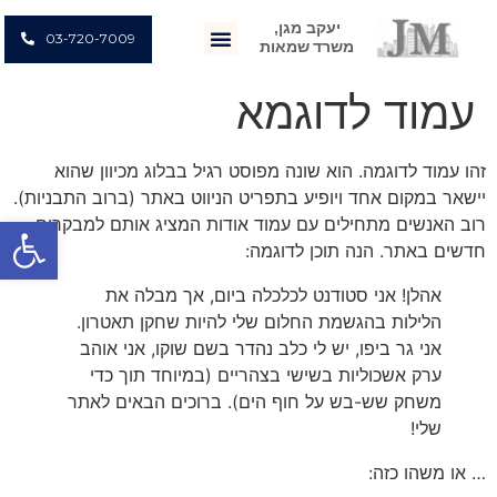
יעקב מגן,
03-720-7009
משרד שמאות
עמוד לדוגמא
זהו עמוד לדוגמה. הוא שונה מפוסט רגיל בבלוג מכיוון שהוא
יישאר במקום אחד ויופיע בתפריט הניווט באתר (ברוב התבניות).
פתח
רוב האנשים מתחילים עם עמוד אודות המציג אותם למבקרים
חדשים באתר. הנה תוכן לדוגמה:
אהלן! אני סטודנט לכלכלה ביום, אך מבלה את
הלילות בהגשמת החלום שלי להיות שחקן תאטרון.
אני גר ביפו, יש לי כלב נהדר בשם שוקו, אני אוהב
ערק אשכוליות בשישי בצהריים (במיוחד תוך כדי
משחק שש-בש על חוף הים). ברוכים הבאים לאתר
שלי!
… או משהו כזה: